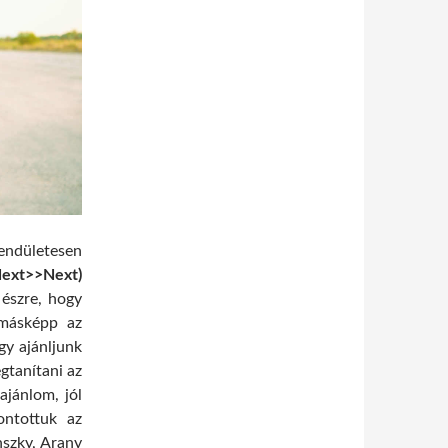
endületesen
ext>>Next)
észre, hogy
 másképp az
gy ajánljunk
gtanítani az
 ajánlom, jól
ontottuk az
nszky, Arany