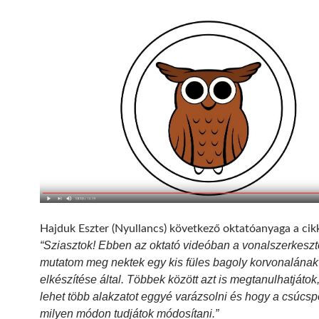
Hajduk Eszter (Nyullancs) következő oktatóanyaga a cik
“Sziasztok! Ebben az oktató videóban a vonalszerkeszt
mutatom meg nektek egy kis füles bagoly korvonalának
elkészítése által. Többek között azt is megtanulhatjáto
lehet több alakzatot eggyé varázsolni és hogy a csúcsp
milyen módon tudjátok módosítani.”