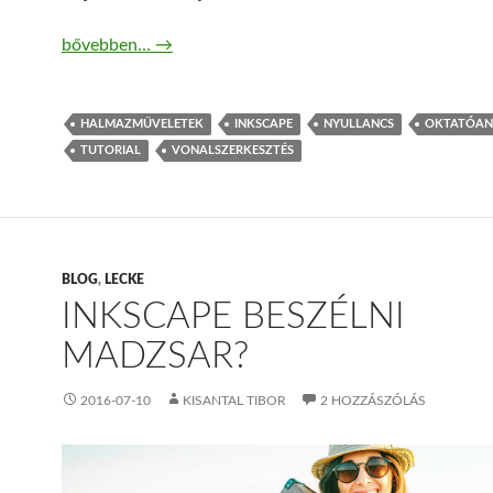
Nyullancs oktatóvideói
bővebben…
→
HALMAZMŰVELETEK
INKSCAPE
NYULLANCS
OKTATÓAN
TUTORIAL
VONALSZERKESZTÉS
BLOG
,
LECKE
INKSCAPE BESZÉLNI
MADZSAR?
2016-07-10
KISANTAL TIBOR
2 HOZZÁSZÓLÁS