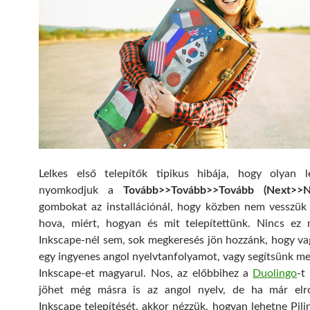
Lelkes első telepítők tipikus hibája, hogy olyan l
nyomkodjuk a
Tovább>>Tovább>>Tovább (Next>>N
gombokat az installációnál, hogy közben nem vesszük 
hova, miért, hogyan és mit telepítettünk. Nincs ez
Inkscape-nél sem, sok megkeresés jön hozzánk, hogy va
egy ingyenes angol nyelvtanfolyamot, vagy segítsünk me
Inkscape-et magyarul. Nos, az előbbihez a
Duolingo
-t
jöhet még másra is az angol nyelv, de ha már elr
Inkscape telepítését, akkor nézzük, hogyan lehetne Pili