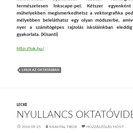
természetesen Inkscape-pel. Kétszer egyenkén
műhelyekben megismerkedhetsz a vektorgrafika peda
mélyebben beleláthatsz egy olyan módszerbe, amiv
nyer a számítógépes rajzolás iskoláinkban eleddi
gyakorlata. (Kisanti)
http://lok.hu/
LINUX AZ OKTATÁSBAN
LECKE
NYULLANCS OKTATÓVID
2016-09-25
KISANTAL TIBOR
HOZZÁSZÓLÁS MOST!