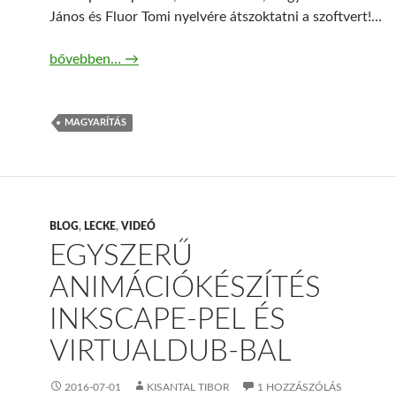
János és Fluor Tomi nyelvére átszoktatni a szoftvert!…
Inkscape beszélni madzsar?
bővebben…
→
MAGYARÍTÁS
BLOG
,
LECKE
,
VIDEÓ
EGYSZERŰ
ANIMÁCIÓKÉSZÍTÉS
INKSCAPE-PEL ÉS
VIRTUALDUB-BAL
2016-07-01
KISANTAL TIBOR
1 HOZZÁSZÓLÁS