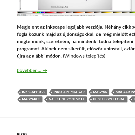
Megjelent az Inkscape legújabb verziója. Néhány cikk
foglalkozunk majd az újdonságokkal, de még mielőtt ez
megtennénk, szeretném, ha mindenki tudná telepíteni 
programot. Akinek nem sikerült, először uninstall, aztán
újra az alábbi módon
. (Windows telepítés)
Inkscape 0.92 telepítése
bővebben…
→
INKSCAPE 0.92
INKSCAPE MAGYAR
MAGYAR
MAGYAR IN
MAGYARUL
NA EZT NE RONTSD EL
PITYU FIGYELJ ODA!
BLOG