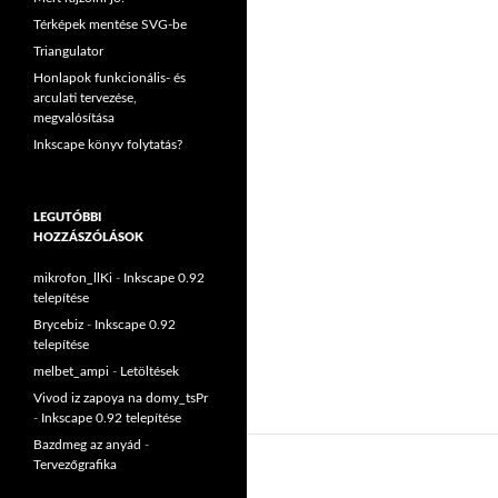
Térképek mentése SVG-be
Triangulator
Honlapok funkcionális- és
arculati tervezése,
megvalósítása
Inkscape könyv folytatás?
LEGUTÓBBI
HOZZÁSZÓLÁSOK
mikrofon_llKi
-
Inkscape 0.92
telepítése
Brycebiz
-
Inkscape 0.92
telepítése
melbet_ampi
-
Letöltések
Vivod iz zapoya na domy_tsPr
-
Inkscape 0.92 telepítése
Bazdmeg az anyád
-
Tervezőgrafika