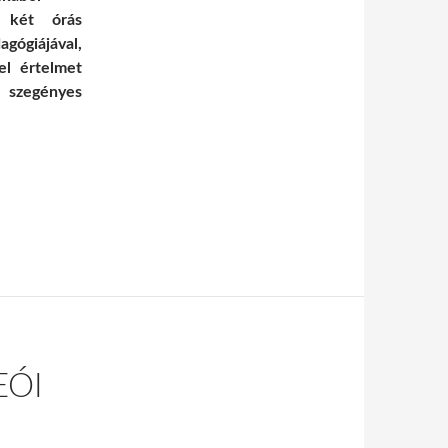
t két órás
gógiájával,
el értelmet
g szegényes
EÓI