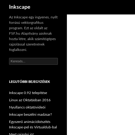
Keresés
Inkscape
Kilépés
Az Inkscape egy ingyenes, nyílt
forrású vektorgrafikus
a
program. Ezt az oldalt az
tartalomba
FSF.hu Alapítvány azoknak
hozta létre, akik számítógépes
rajzolással szeretnének
foglalkozni.
Keresés:
LEGUTÓBBI BEJEGYZÉSEK
Inkscape 0.92 telepítése
Linux az Oktatásban 2016
Nyullancs oktatóvideói
Inkscape beszélni madzsar?
Egyszerű animációkészítés
Inkscape-pel és Virtualdub-bal
Mert rajzolni jó!