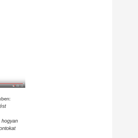
kben:
ést
k, hogyan
ontokat