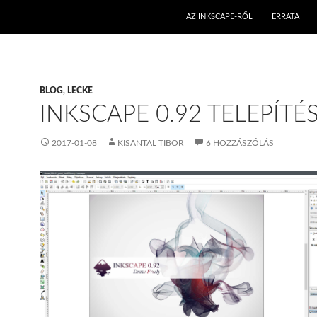
AZ INKSCAPE-RŐL
ERRATA
BLOG
,
LECKE
INKSCAPE 0.92 TELEPÍTÉ
2017-01-08
KISANTAL TIBOR
6 HOZZÁSZÓLÁS