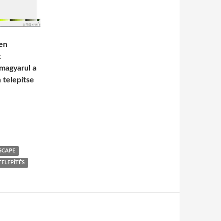
ben
t
magyarul a
 telepítse
SCAPE
TELEPÍTÉS