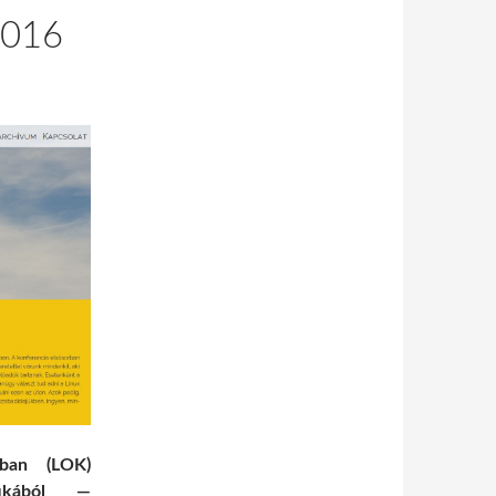
2016
ban (LOK)
fikából —